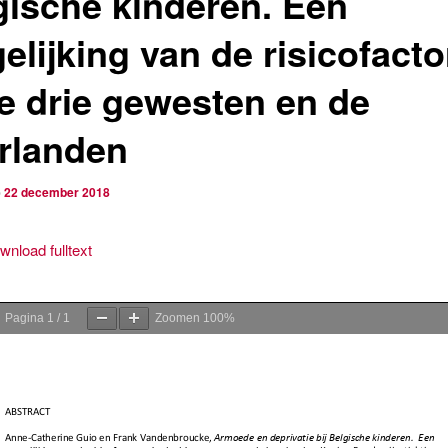
gische kinderen. Een
elijking van de risicofact
de drie gewesten en de
rlanden
p
22 december 2018
wnload fulltext
Pagina
1
/
1
Zoomen
100%