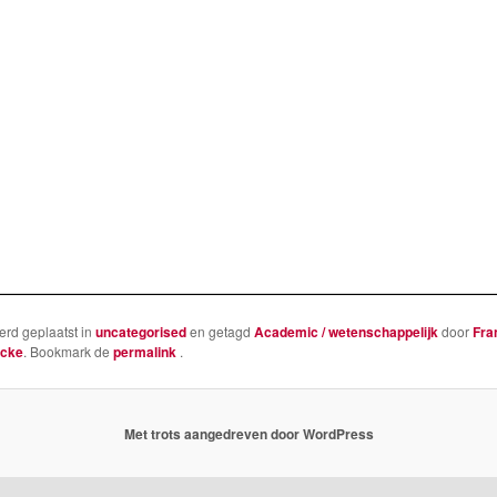
werd geplaatst in
uncategorised
en getagd
Academic / wetenschappelijk
door
Fra
ucke
. Bookmark de
permalink
.
Met trots aangedreven door WordPress