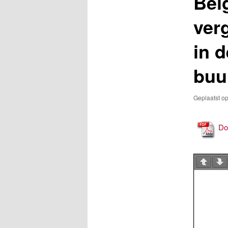
Bel
verg
in 
buu
Geplaatst o
Do