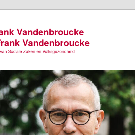
Frank Vandenbroucke
 Frank Vandenbroucke
r van Sociale Zaken en Volksgezondheid