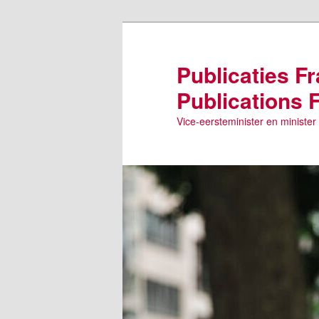
Spring
naar
de
Publicaties 
primaire
Publications
inhoud
Vice-eersteminister en ministe