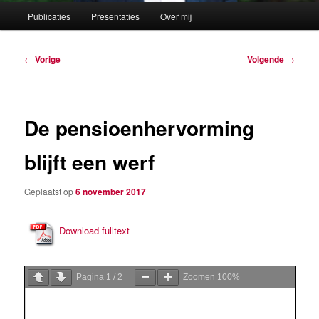
Hoofdmenu
Publicaties
Presentaties
Over mij
Berichtnavigatie
←
Vorige
Volgende
→
De pensioenhervorming
blijft een werf
Geplaatst op
6 november 2017
Download fulltext
Pagina
1
/
2
Zoomen
100%