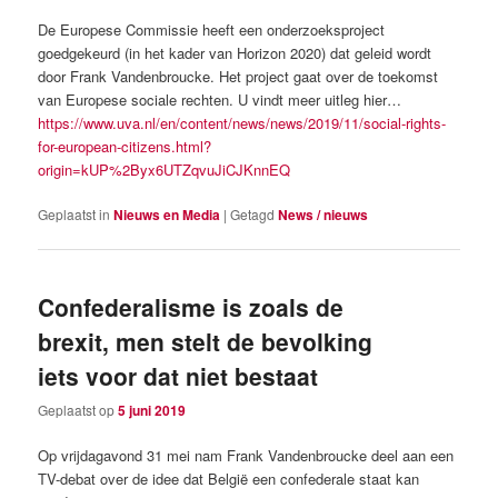
De Europese Commissie heeft een onderzoeksproject
goedgekeurd (in het kader van Horizon 2020) dat geleid wordt
door Frank Vandenbroucke. Het project gaat over de toekomst
van Europese sociale rechten. U vindt meer uitleg hier…
https://www.uva.nl/en/content/news/news/2019/11/social-rights-
for-european-citizens.html?
origin=kUP%2Byx6UTZqvuJiCJKnnEQ
Geplaatst in
Nieuws en Media
|
Getagd
News / nieuws
Confederalisme is zoals de
brexit, men stelt de bevolking
iets voor dat niet bestaat
Geplaatst op
5 juni 2019
Op vrijdagavond 31 mei nam Frank Vandenbroucke deel aan een
TV-debat over de idee dat België een confederale staat kan