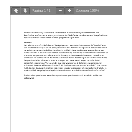
Pagina
1
/
1
Zoomen
100%