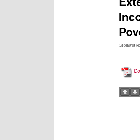
Ext
Inc
Pov
Geplaatst o
Do