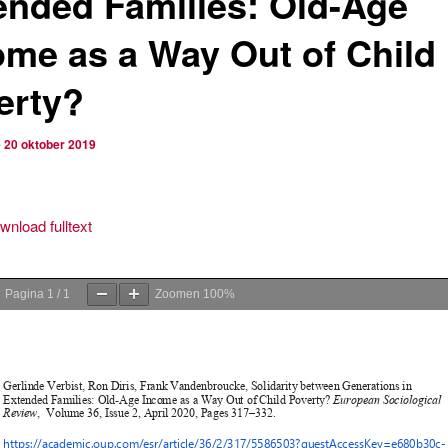
ended Families: Old-Age
ome as a Way Out of Child
erty?
p
20 oktober 2019
wnload fulltext
Pagina
1
/
1
Zoomen
100%