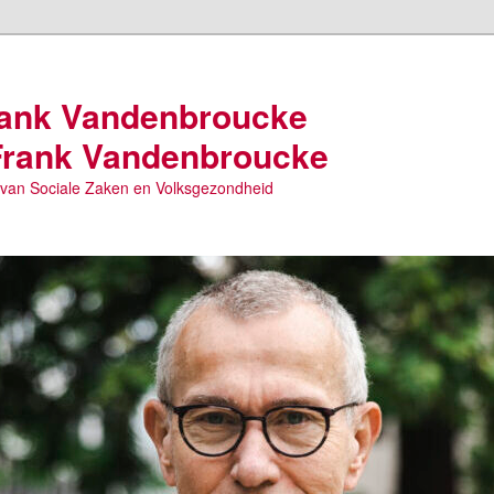
Frank Vandenbroucke
 Frank Vandenbroucke
r van Sociale Zaken en Volksgezondheid