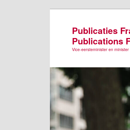
Spring
naar
de
Publicaties 
primaire
Publications
inhoud
Vice-eersteminister en ministe