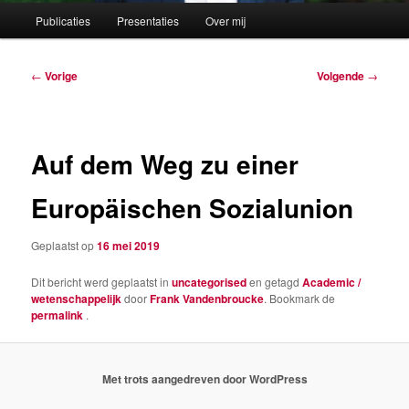
Hoofdmenu
Publicaties
Presentaties
Over mij
Berichtnavigatie
←
Vorige
Volgende
→
Auf dem Weg zu einer
Europäischen Sozialunion
Geplaatst op
16 mei 2019
Dit bericht werd geplaatst in
uncategorised
en getagd
Academic /
wetenschappelijk
door
Frank Vandenbroucke
. Bookmark de
permalink
.
Met trots aangedreven door WordPress