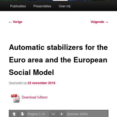
Hoofdmenu
Publicaties
Presentaties
Over mij
Berichtnavigatie
←
Vorige
Volgende
→
Automatic stabilizers for the
Euro area and the European
Social Model
Geplaatst op
22 november 2016
Download fulltext
Pagina
1
/
6
Zoomen
100%