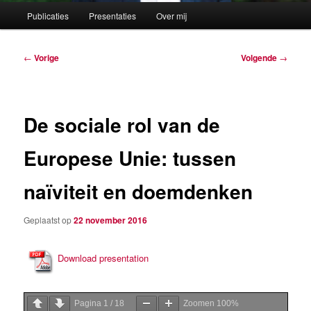
Hoofdmenu
Publicaties
Presentaties
Over mij
Berichtnavigatie
←
Vorige
Volgende
→
De sociale rol van de
Europese Unie: tussen
naïviteit en doemdenken
Geplaatst op
22 november 2016
Download presentation
Pagina
1
/
18
Zoomen
100%