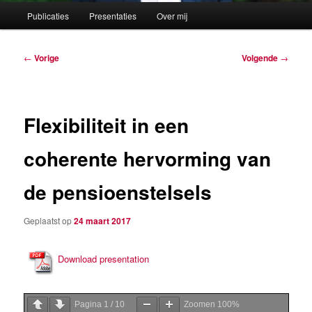
Hoofdmenu
Publicaties
Presentaties
Over mij
Berichtnavigatie
←
Vorige
Volgende
→
Flexibiliteit in een
coherente hervorming van
de pensioenstelsels
Geplaatst op
24 maart 2017
Download presentation
Pagina
1
/
10
Zoomen
100%