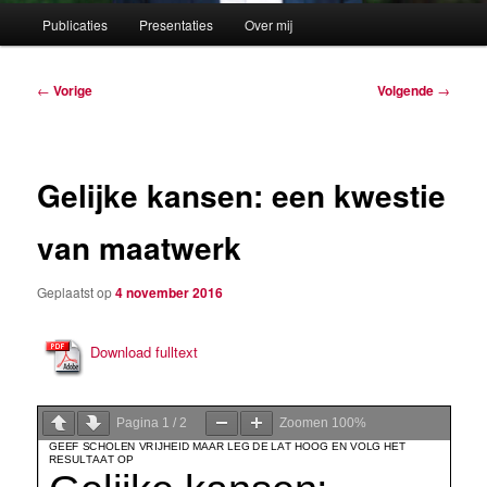
Hoofdmenu
Publicaties
Presentaties
Over mij
Berichtnavigatie
←
Vorige
Volgende
→
Gelijke kansen: een kwestie
van maatwerk
Geplaatst op
4 november 2016
Download fulltext
Pagina
1
/
2
Zoomen
100%