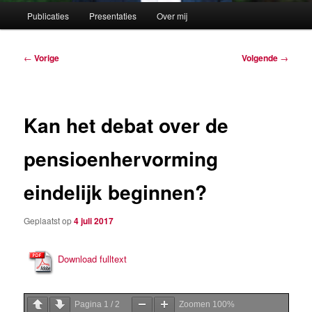
Hoofdmenu
Publicaties
Presentaties
Over mij
Berichtnavigatie
←
Vorige
Volgende
→
Kan het debat over de
pensioenhervorming
eindelijk beginnen?
Geplaatst op
4 juli 2017
Download fulltext
Pagina
1
/
2
Zoomen
100%