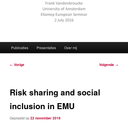
Hoofdmenu
Publicaties
Presentaties
Over mij
Berichtnavigatie
←
Vorige
Volgende
→
Risk sharing and social
inclusion in EMU
Geplaatst op
22 november 2016