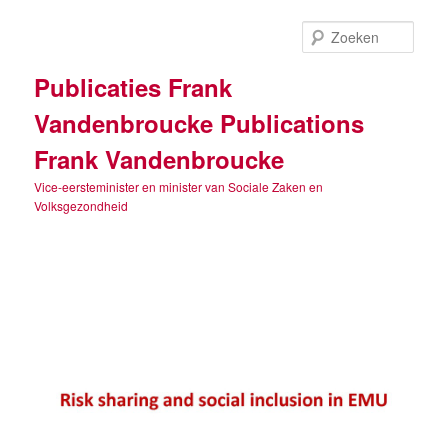
Spring
naar
Zoek
de
primaire
Publicaties Frank
inhoud
Vandenbroucke Publications
Frank Vandenbroucke
Vice-eersteminister en minister van Sociale Zaken en
Volksgezondheid