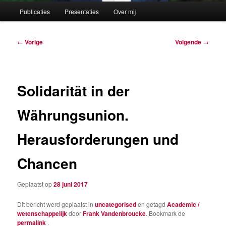
Hoofdmenu
Publicaties
Presentaties
Over mij
Berichtnavigatie
←
Vorige
Volgende
→
Solidarität in der
Währungsunion.
Herausforderungen und
Chancen
Geplaatst op
28 juni 2017
Dit bericht werd geplaatst in
uncategorised
en getagd
Academic /
wetenschappelijk
door
Frank Vandenbroucke
. Bookmark de
permalink
.