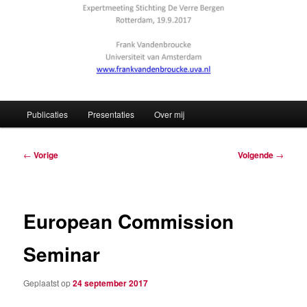
Hoofdmenu
Publicaties
Presentaties
Over mij
Berichtnavigatie
←
Vorige
Volgende
→
European Commission
Seminar
Geplaatst op
24 september 2017