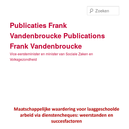
Spring
naar
Zoek
de
primaire
Publicaties Frank
inhoud
Vandenbroucke Publications
Frank Vandenbroucke
Vice-eersteminister en minister van Sociale Zaken en
Volksgezondheid