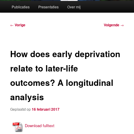
Hoofdmenu
Publicaties
Presentaties
Over mij
Berichtnavigatie
←
Vorige
Volgende
→
How does early deprivation
relate to later-life
outcomes? A longitudinal
analysis
Geplaatst op
16 februari 2017
Download fulltext