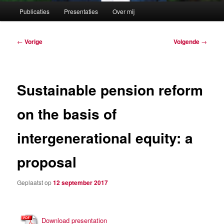
Hoofdmenu
Publicaties
Presentaties
Over mij
Berichtnavigatie
←
Vorige
Volgende
→
Sustainable pension reform
on the basis of
intergenerational equity: a
proposal
Geplaatst op
12 september 2017
Download presentation