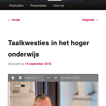
Hoofdmenu
Publicaties
Presentaties
Over mij
Berichtnavigatie
←
Vorige
Volgende
→
Taalkwesties in het hoger
onderwijs
Geplaatst op
14 september 2018
Pagina
1
/
7
Zoomen
100%