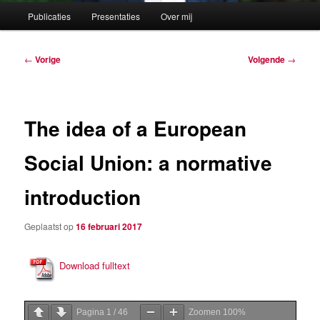
Hoofdmenu
Publicaties
Presentaties
Over mij
Berichtnavigatie
←
Vorige
Volgende
→
The idea of a European
Social Union: a normative
introduction
Geplaatst op
16 februari 2017
Download fulltext
Pagina
1
/
46
Zoomen
100%